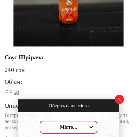
Соус Шрірача
240
грн
Об'єм:
250 мл
Опис:
Оберіть ваше місто
Гострий соус із перцю чілі з ароматом сухого часнику та
легкою кислинкою яблучного оцту. Смак збалансований,
Місто...
універсальний — ідеальний до м’яса та закусок.