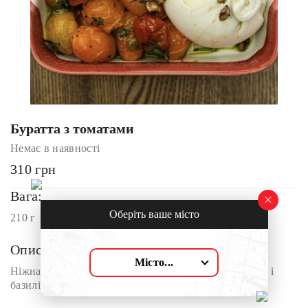
Буратта з томатами
Немає в наявності
310
грн
Вага:
Оберіть ваше місто
210 г
Опис:
Місто...
Ніжна буратта з томатами чері, ароматним часником і
базиліком. Доповнюємо тим’яном та фісташкою.