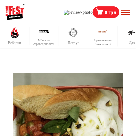
0
грн
М’яса та
Братванка на
Реберня
Пструг
Дах
справедливости
Лемківській