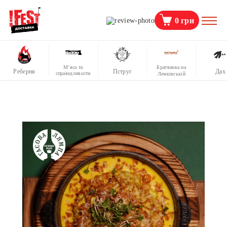
0
грн
М’яса та
Братванка на
Реберня
Пструг
Дах
справедливости
Лемківській