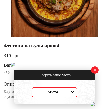
Фестини на кульпаркові
315
грн
Вага:
450 г
Оберіть ваше місто
Опис:
Картопля в мундирах з рваною свининою та сирним
Місто...
соусом, посипана сушеною цибулею і пармезаном.