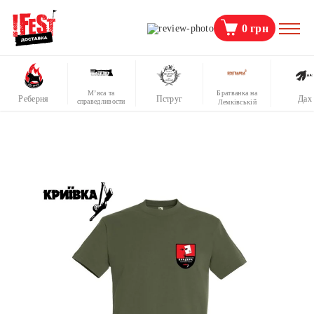
0
грн
М’яса та
Братванка на
Реберня
Пструг
Дах
справедливости
Лемківській