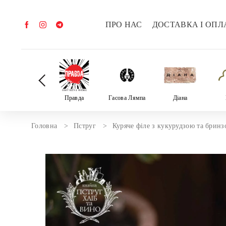
ПРО НАС
ДОСТАВКА І ОПЛ
Велика трійка
Правда
Гасова Лямпа
Діана
Головна
Пструг
Куряче філе з кукурудзою та брин