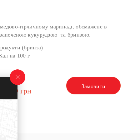
 медово-гірчичному маринаді, обсмажене в
з запеченою кукурудзою та бринзою.
продукти (бринза)
Кал на 100 г
Сума:
Замовити
399
грн