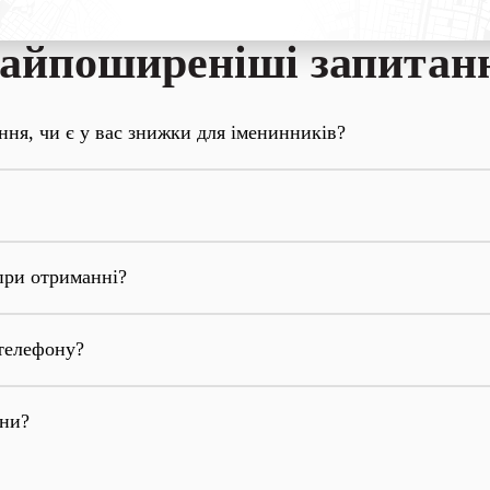
айпоширеніші запитан
ння, чи є у вас знижки для іменинників?
при отриманні?
телефону?
они?