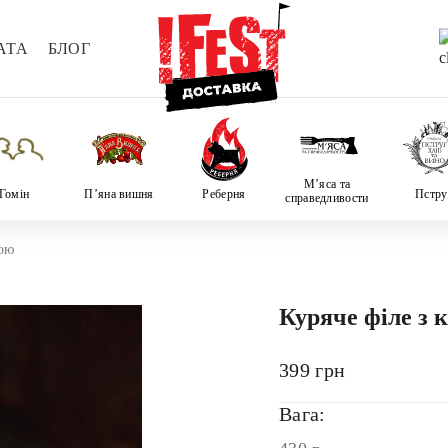
АТА
БЛОГ
М’яса та
Гомін
П’яна вишня
Реберня
Пстру
справедливости
зою
Куряче філе з 
399
грн
Вага: