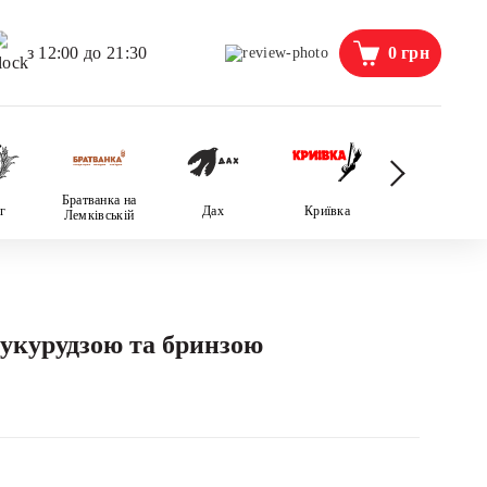
0
грн
з 12:00 до 21:30
Братванка на
г
Дах
Криївка
Пані Фріда
Лемківській
кукурудзою та бринзою