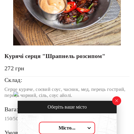
Курячі серця "Шрапнель розсипом"
272
грн
Склад:
Серце куряче, соєвий соус, часник, мед, перець гострий,
перець чорний, сіль, соус айолі.
Оберіть ваше місто
Вага:
150/50 г
Місто...
Умови доставки: