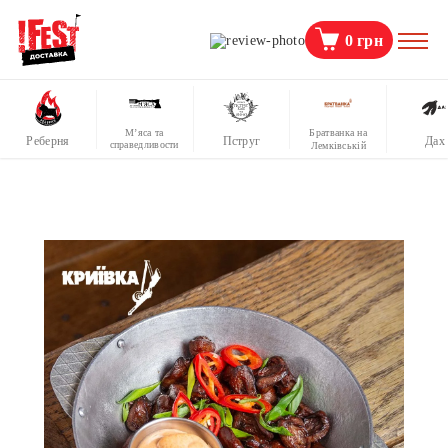
0
грн
М’яса та
Братванка на
Реберня
Пструг
Дах
справедливости
Лемківській