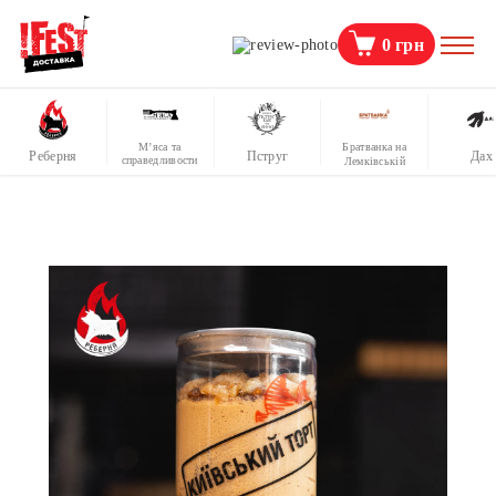
0
грн
М’яса та
Братванка на
Реберня
Пструг
Дах
справедливости
Лемківській