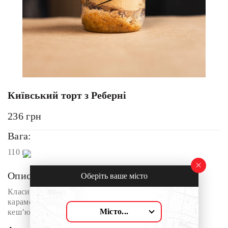
Київський торт з Реберні
236
грн
Вага:
110 г
Опис:
Оберіть ваше місто
Класичний десерт із хрусткою горіховою меренгою,
карамельним кремом та сумішшю горіхів (грецький,
Місто...
кеш’ю, фундук).