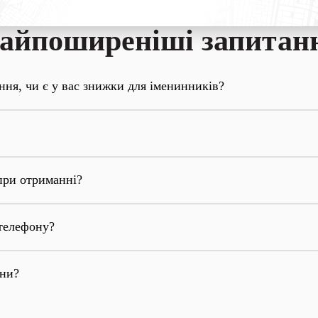
айпоширеніші запитан
ння, чи є у вас знижки для іменинників?
при отриманні?
телефону?
они?