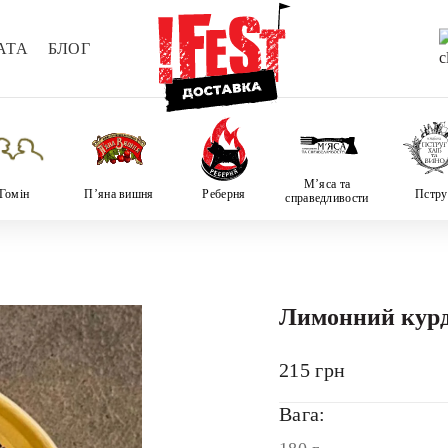
АТА
БЛОГ
М’яса та
Гомін
П’яна вишня
Реберня
Пстру
справедливости
Лимонний кур
215
грн
Вага: