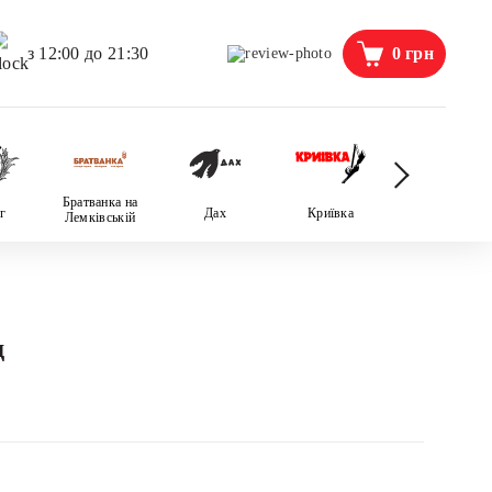
0
грн
з 12:00 до 21:30
Братванка на
г
Дах
Криївка
Пані Фріда
Лемківській
д