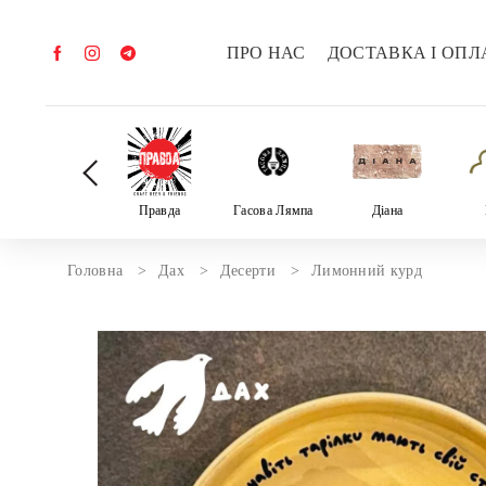
ПРО НАС
ДОСТАВКА І ОПЛ
Велика трійка
Правда
Гасова Лямпа
Діана
Головна
Дах
Десерти
Лимонний курд