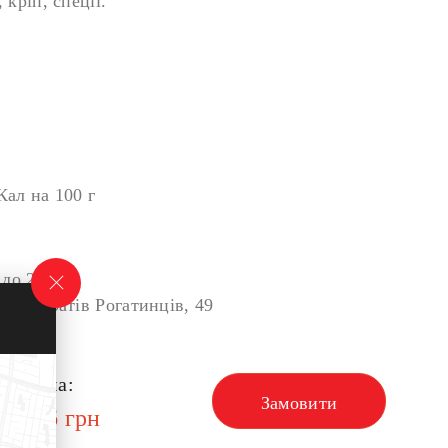
 кріп, спеції.
Кал на 100 г
 до 21:30.
вул. Братів Рогатинців, 49
Сума:
Замовити
146
грн