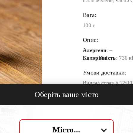
Сало мелене, часник,
Вага:
100 г
Опис:
Алергени
: –
Калорійність
: 736 к
Умови доставки:
Видача страв з 12:00
Адреса самовивозу:
Оберіть ваше місто
Кількість:
Місто...