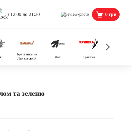
0
грн
з 12:00 до 21:30
Братванка на
г
Дах
Криївка
Пані Фріда
Лемківській
лом та зеленю