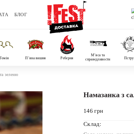
АТА
БЛОГ
М’яса та
Гомін
П’яна вишня
Реберня
Пстру
справедливости
та зеленю
Намазанка з са
146
грн
Склад: