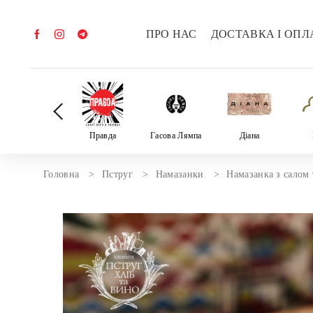
ПРО НАС
ДОСТАВКА І ОПЛ
Велика трійка
Правда
Гасова Лямпа
Діана
Головна
Пструг
Намазанки
Намазанка з салом 