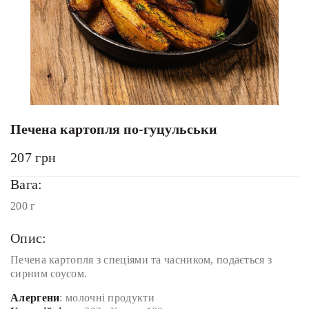
Печена картопля по-гуцульськи
207
грн
Вага:
200 г
Опис:
Печена картопля з спеціями та часником, подається з
сирним соусом.
Алергени
: молочні продукти