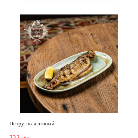
Пструг класичний
332
грн