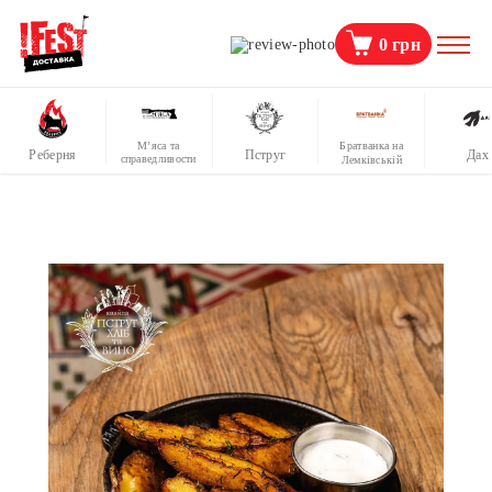
0
грн
М’яса та
Братванка на
Реберня
Пструг
Дах
справедливости
Лемківській