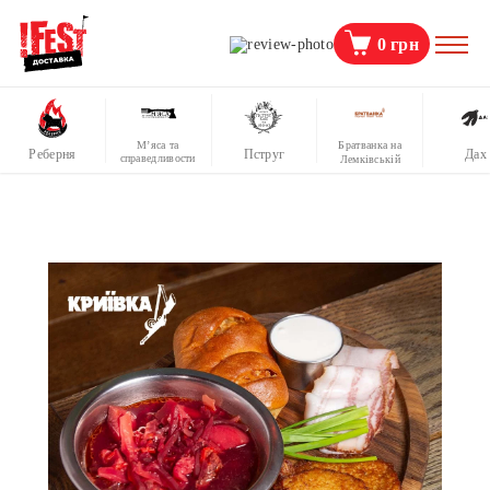
0
грн
М’яса та
Братванка на
Реберня
Пструг
Дах
справедливости
Лемківській