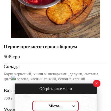
Перше причастя героя з борщем
508
грн
Склад:
Борщ червоний, книш зі шкварками, деруни, сметана,
цибуля зелена, часник свіжий, бекон в’ялений
Оберіть ваше місто
Вага:
700 г
Місто...
Умови доставки: