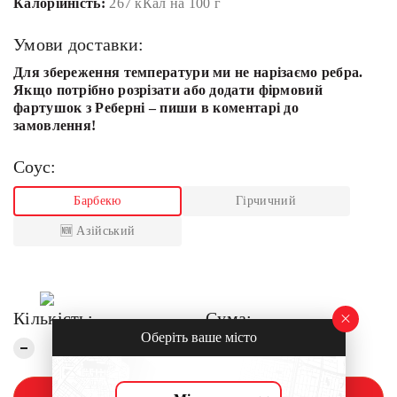
Калорійність:
267 кКал на 100 г
Умови доставки:
Для збереження температури ми не нарізаємо ребра.
Якщо потрібно розрізати або додати фірмовий
фартушок з Реберні – пиши в коментарі до
замовлення!
Соус:
Барбекю
Гірчичний
🆕 Азійський
Кількість:
Сума:
Оберіть ваше місто
399
грн