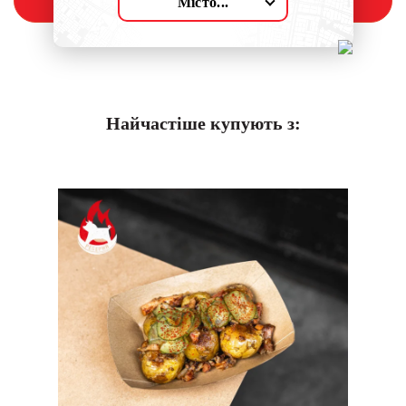
Замовити
Місто...
Найчастіше купують з: