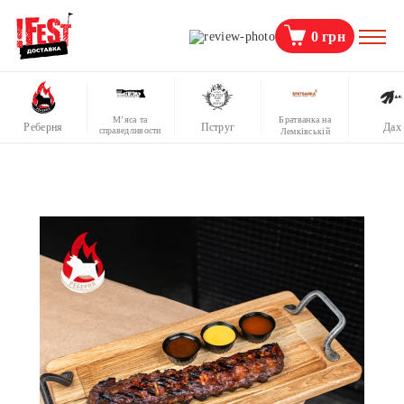
0
грн
М’яса та
Братванка на
Реберня
Пструг
Дах
справедливости
Лемківській