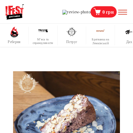
0
грн
М’яса та
Братванка на
Реберня
Пструг
Дах
справедливости
Лемківській