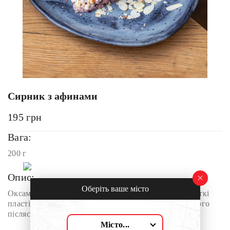
Сирник з афинами
195
грн
Вага:
200 г
Опис:
Оберіть ваше місто
Оксамитовий домашній сир, лісова чорниця та хрусткі
пластівці мигдалю, що додають шляхетного горіхового
післясмаку.
Місто...