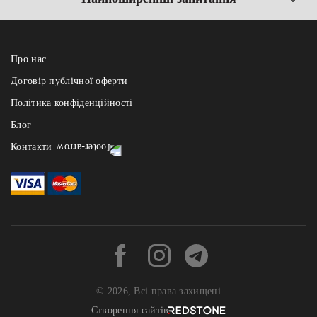
Про нас
Договір публічної оферти
Політика конфіденційності
Блог
Контакти
dostavka@fest.lviv.ua
+38 067 736 83 72
номер активний лише в робочі години -
щодня з 12:00 до 21:30
Адреса: Старознесенська 24
© 2026, Всі права захищені
Створення сайтів REDSTONE