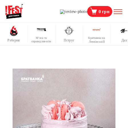
0
грн
М’яса та
Братванка на
Реберня
Пструг
Дах
справедливости
Лемківській