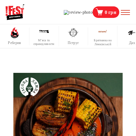
0
грн
М’яса та
Братванка на
Реберня
Пструг
Дах
справедливости
Лемківській