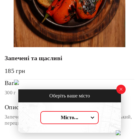
Запечені та щасливі
185
грн
Вага:
300 г
Оберіть ваше місто
Опис:
Запечені овочі: картопля, кукурудза, перець болгарський,
Місто...
перець гострий, пряна олія.