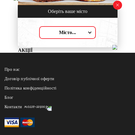
Оберіть ваше місто
Місто...
Акції
28.02.2025
АКЦІЇ
Про нас
Договір публічної оферти
Політика конфіденційності
Блог
Контакти
dostavka@fest.lviv.ua
+38 067 736 83 72
номер активний лише в робочі години -