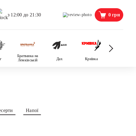
0
грн
з 12:00 до 21:30
Братванка на
г
Дах
Криївка
Пані Фріда
Лемківській
есерти
Напої