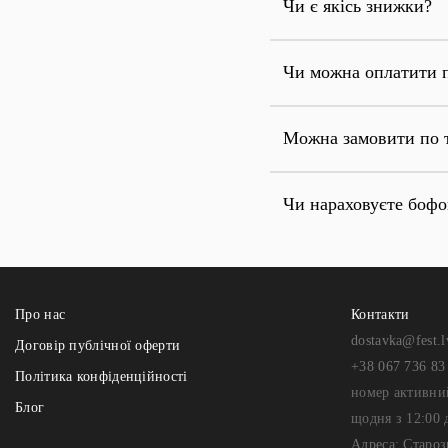
Чи є якісь знижки?
Чи можна оплатити 
Можна замовити по 
Чи нараховуєте боф
Про нас
Контакти
dostavka@fest.l
Договір публічної оферти
+38 067 736 83
Політика конфіденційності
номер активни
Блог
щодня з 12:00 
Адреса: Староз