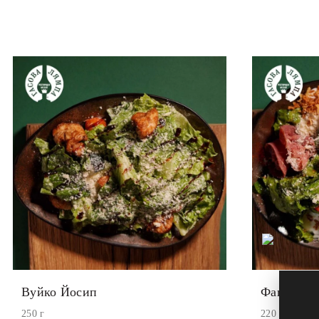
Вуйко Йосип
Фацет на 
250 г
220 г