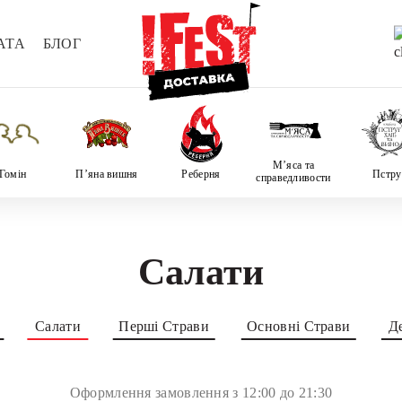
АТА
БЛОГ
М’яса та
Гомін
П’яна вишня
Реберня
Пстру
справедливости
Салати
Салати
Перші Страви
Основні Страви
Д
Оформлення замовлення з 12:00 до 21:30