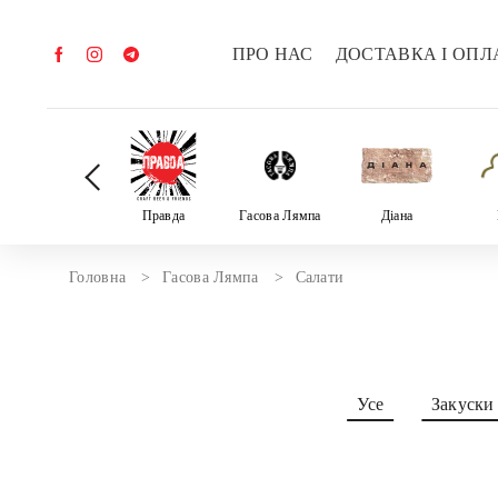
ПРО НАС
ДОСТАВКА І ОПЛ
Велика трійка
Правда
Гасова Лямпа
Діана
Головна
Гасова Лямпа
Салати
Усе
Закуски