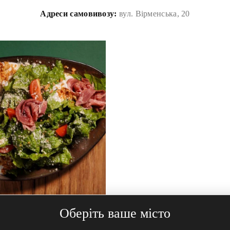
Адреси самовивозу:
вул. Вірменська, 20
ровері
Оберіть ваше місто