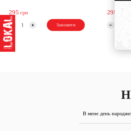
295
295
грн
грн
Замовити
Н
В мене день народже