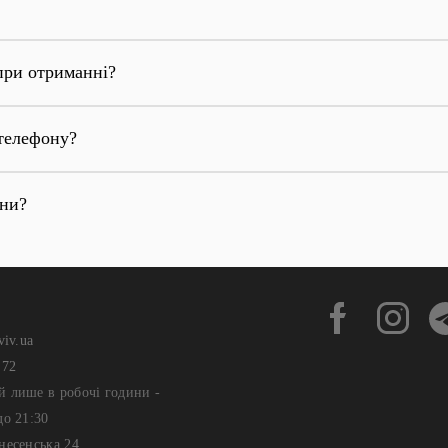
при отриманні?
телефону?
они?
viv.ua
 72
й лише в робочі години -
до 21:30
несенська 24