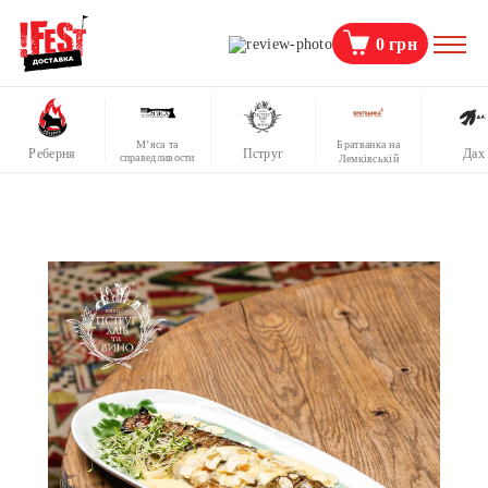
0
грн
М’яса та
Братванка на
Реберня
Пструг
Дах
справедливости
Лемківській