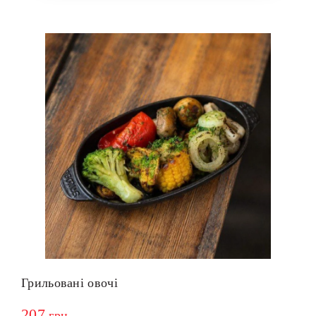
Грильовані овочі
207
грн