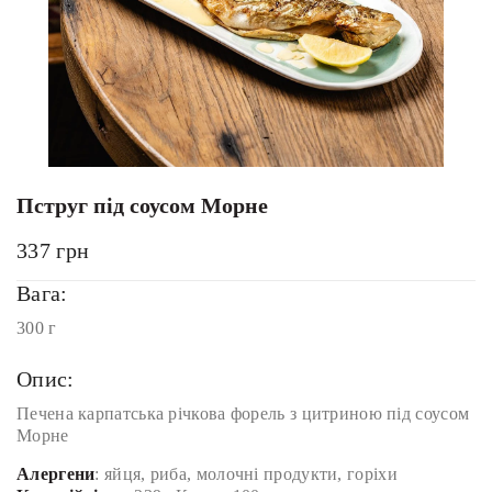
Пструг під соусом Морне
337
грн
Вага:
300 г
Опис:
Печена карпатська річкова форель з цитриною під соусом
Морне
Алергени
: яйця, риба, молочні продукти, горіхи